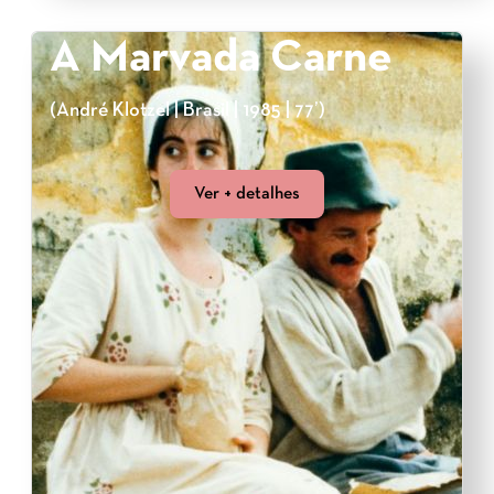
A Marvada Carne
(André Klotzel | Brasil | 1985 | 77’)
Ver + detalhes