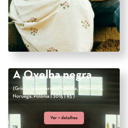
A Ovelha negra
(Grímur Hákonarson | Islândia, Dinamarca,
Noruega, Polônia | 2015 | 93’)
Ver + detalhes