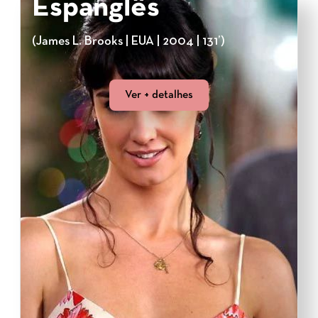
Espanglês
(James L. Brooks | EUA | 2004 | 131’)
Ver + detalhes