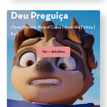
Deu Preguiça
(Tania Vincent, Ricard Cussó | Austrália | 2024 |
84’)
Ver + detalhes