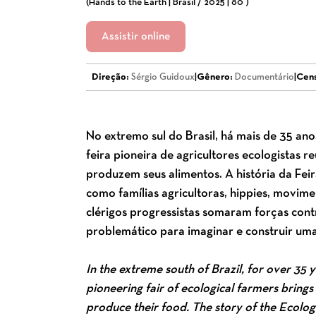
(Hands to the Earth | Brasil / 2025 | 80')
Assistir online
Direção:
Sérgio Guidoux
|
Gênero:
Documentário
|
Cens
No extremo sul do Brasil, há mais de 35 an
feira pioneira de agricultores ecologistas 
produzem seus alimentos. A história da Feir
como famílias agricultoras, hippies, movime
clérigos progressistas somaram forças con
problemático para imaginar e construir uma
In the extreme south of Brazil, for over 35
pioneering fair of ecological farmers brings
produce their food. The story of the Ecolo