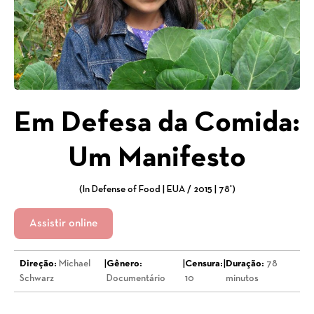
Em Defesa da Comida:
Um Manifesto
(In Defense of Food | EUA / 2015 | 78')
Assistir online
Direção:
Michael
|
Gênero:
|
Censura:
|
Duração:
78
Schwarz
Documentário
10
minutos