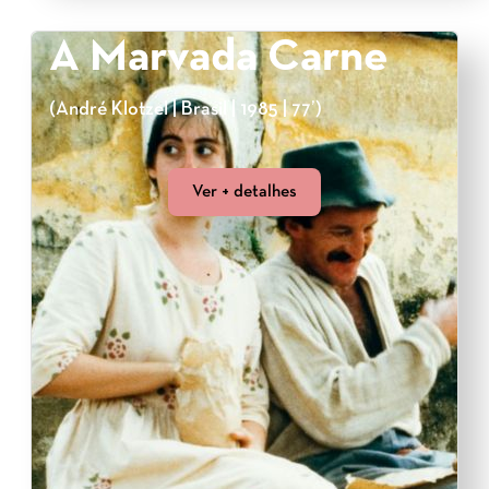
A Marvada Carne
(André Klotzel | Brasil | 1985 | 77’)
Ver + detalhes