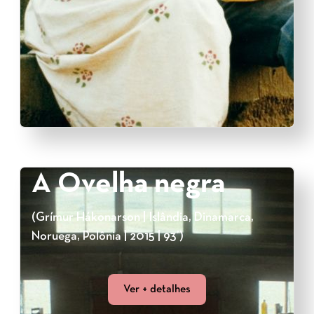
A Ovelha negra
(Grímur Hákonarson | Islândia, Dinamarca,
Noruega, Polônia | 2015 | 93’)
Ver + detalhes