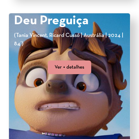
Deu Preguiça
(Tania Vincent, Ricard Cussó | Austrália | 2024 |
84’)
Ver + detalhes