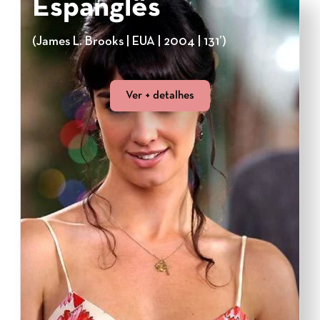
Espanglês
(James L. Brooks | EUA | 2004 | 131’)
Ver + detalhes