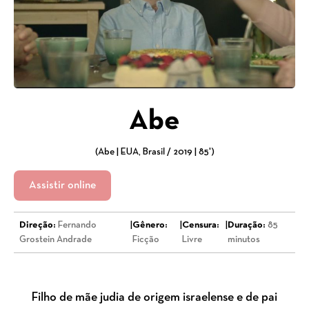
Abe
(Abe | EUA, Brasil / 2019 | 85')
Assistir online
Direção:
Fernando
|
Gênero:
|
Censura:
|
Duração:
85
Grostein Andrade
Ficção
Livre
minutos
Filho de mãe judia de origem israelense e de pai