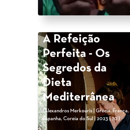
A Refeição
Perfeita - Os
Segredos da
Dieta
Mediterrânea
(Alexandros Merkouris | Grécia, França,
Espanha, Coreia do Sul | 2023 | 70’)