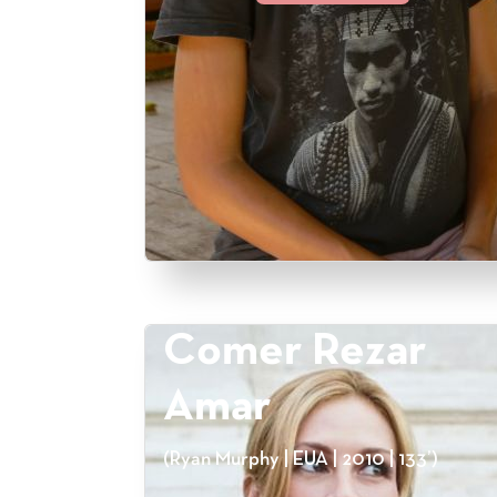
Comer Rezar
Amar
(Ryan Murphy | EUA | 2010 | 133’)