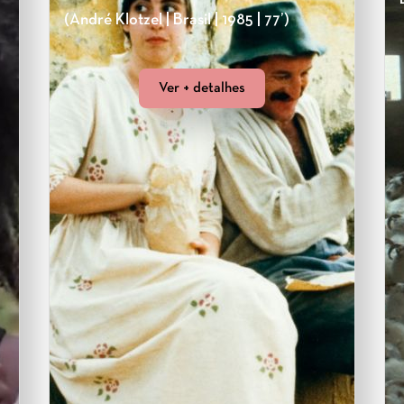
(André Klotzel | Brasil | 1985 | 77’)
Ver + detalhes