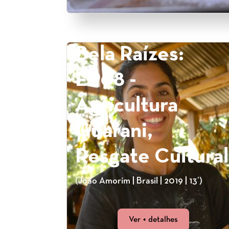
Bela Raízes:
EP08 -
Agricultura
Guarani,
Resgate Cultural
(João Amorim | Brasil | 2019 | 13’)
Ver + detalhes