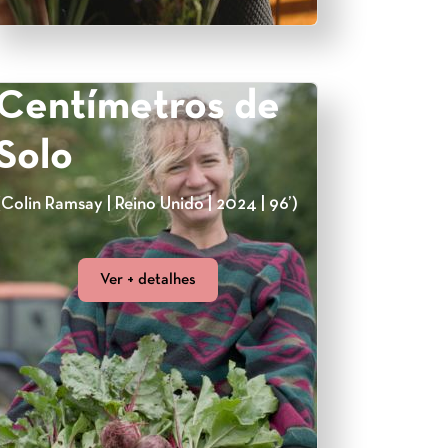
Centímetros de
Solo
(Colin Ramsay | Reino Unido | 2024 | 96’)
Ver + detalhes