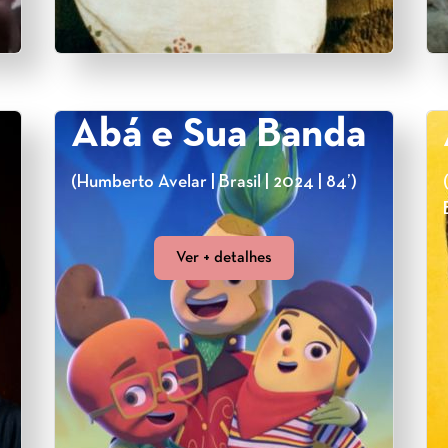
Abá e Sua Banda
(Humberto Avelar | Brasil | 2024 | 84’)
Ver + detalhes