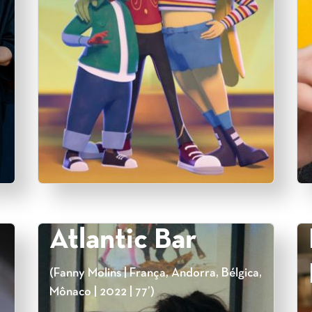
Atlantic Bar
(Fanny Molins | França, Andorra, Bélgica,
Mônaco | 2022 | 77’)