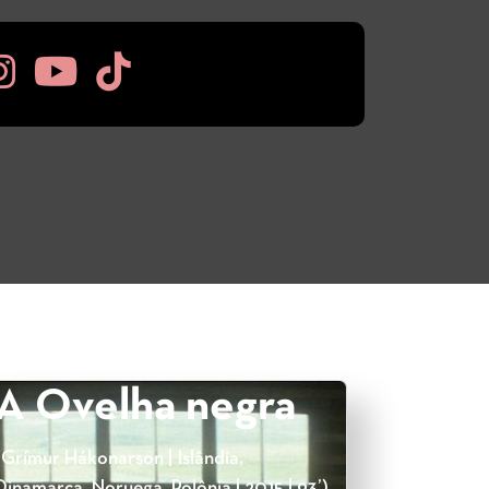
A Ovelha negra
(Grímur Hákonarson | Islândia,
Dinamarca, Noruega, Polônia | 2015 | 93’)