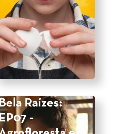
Bela Raízes:
EP07 -
Agrofloresta e