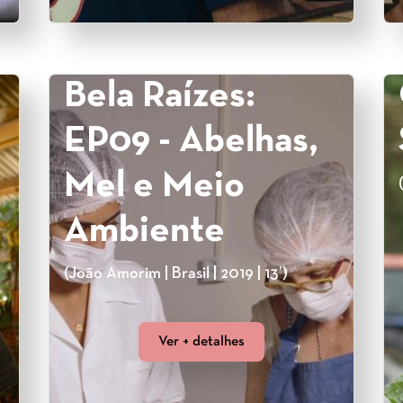
Bela Raízes:
EP09 - Abelhas,
Mel e Meio
Ambiente
(João Amorim | Brasil | 2019 | 13’)
Ver + detalhes