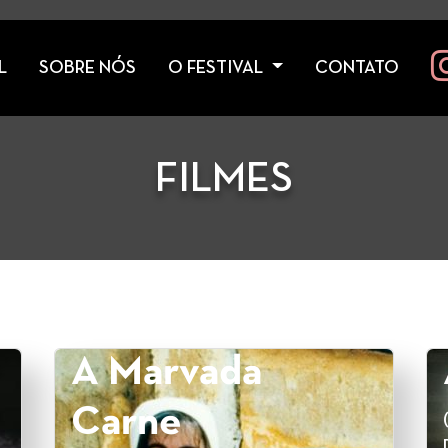
L
SOBRE NÓS
O FESTIVAL
CONTATO
FILMES
A Marvada
Carne