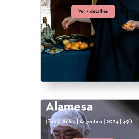
Ver + detalhes
Alamesa
(Pablo Aulita | Argentina | 2024 | 49’)