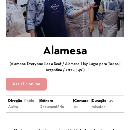
Alamesa
(Alamesa: Everyone Has a Seat / Alamesa, Hay Lugar para Todos |
Argentina / 2024 | 49')
Assistir online
Direção:
Pablo
|
Gênero:
|
Censura:
|
Duração:
49
Aulita
Documentário
10
minutos