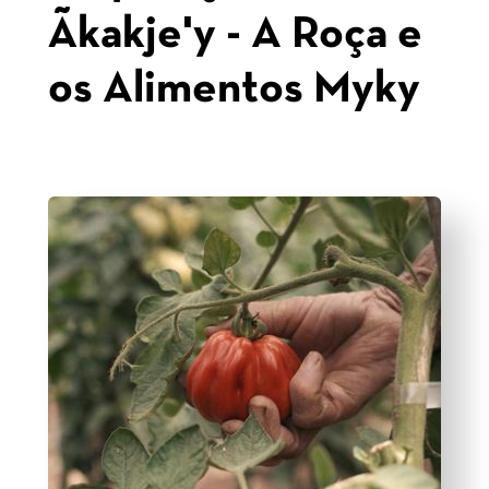
Ãkakje'y - A Roça e
os Alimentos Myky