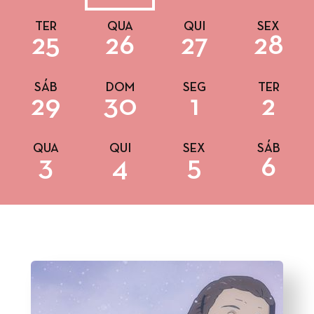
TER
QUA
QUI
SEX
25
26
27
28
SÁB
DOM
SEG
TER
29
30
1
2
QUA
QUI
SEX
SÁB
3
4
5
6