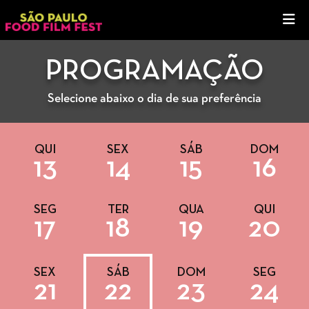
PROGRAMAÇÃO
Selecione abaixo o dia de sua preferência
QUI
SEX
SÁB
DOM
13
14
15
16
SEG
TER
QUA
QUI
17
18
19
20
SEX
SÁB
DOM
SEG
21
22
23
24