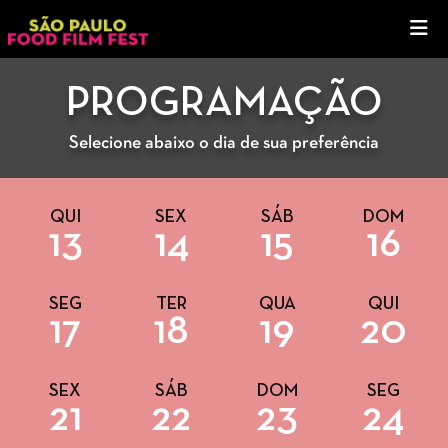
PROGRAMAÇÃO
Selecione abaixo o dia de sua preferência
QUI
SEX
SÁB
DOM
13
14
15
16
SEG
TER
QUA
QUI
17
18
19
20
SEX
SÁB
DOM
SEG
21
22
23
24