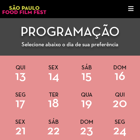
PROGRAMAÇÃO
Selecione abaixo o dia de sua preferência
QUI
SEX
SÁB
DOM
13
14
15
16
SEG
TER
QUA
QUI
17
18
19
20
SEX
SÁB
DOM
SEG
21
22
23
24