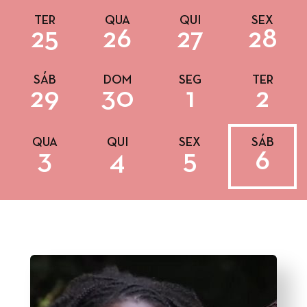
TER
QUA
QUI
SEX
25
26
27
28
SÁB
DOM
SEG
TER
29
30
1
2
QUA
QUI
SEX
SÁB
3
4
5
6