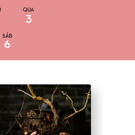
R
QUA
3
SÁB
6