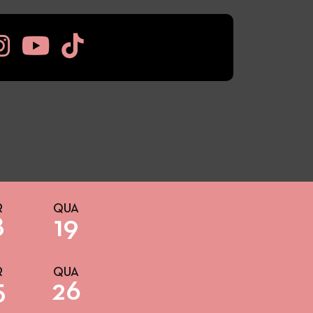
R
QUA
8
19
R
QUA
5
26