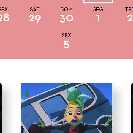
SEX
SÁB
DOM
SEG
TE
28
29
30
1
2
SEX
5