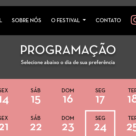
L
SOBRE NÓS
O FESTIVAL
CONTATO
PROGRAMAÇÃO
Selecione abaixo o dia de sua preferência
SEX
SÁB
DOM
SEG
TE
14
15
16
17
1
SEX
SÁB
DOM
SEG
TE
21
22
23
24
2