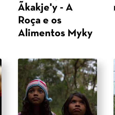
Ãkakje'y - A
Roça e os
Alimentos Myky