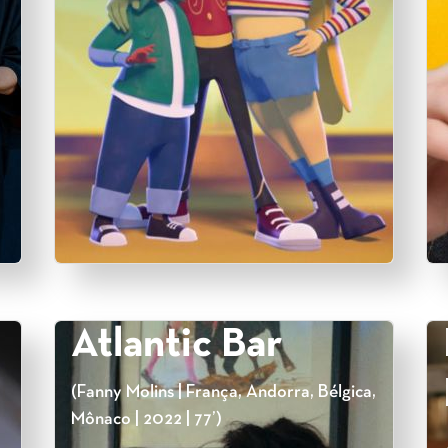
Atlantic Bar
(Fanny Molins | França, Andorra, Bélgica,
Mônaco | 2022 | 77’)