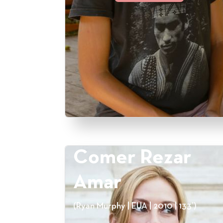
Comer Rezar
Amar
(Ryan Murphy | EUA | 2010 | 133’)