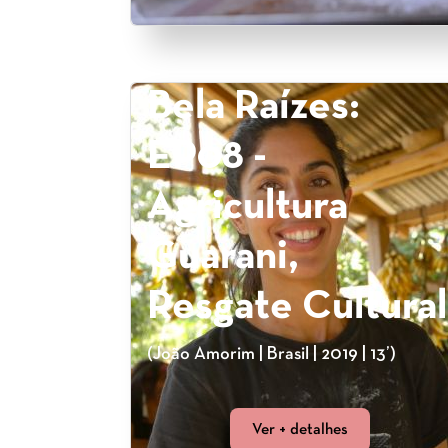
Bela Raízes:
EP08 -
Agricultura
Guarani,
Resgate Cultural
(João Amorim | Brasil | 2019 | 13’)
Ver + detalhes