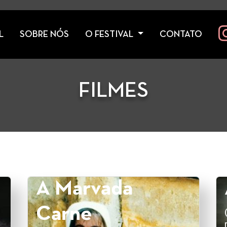
L
SOBRE NÓS
O FESTIVAL
CONTATO
FILMES
A Marvada
Carne