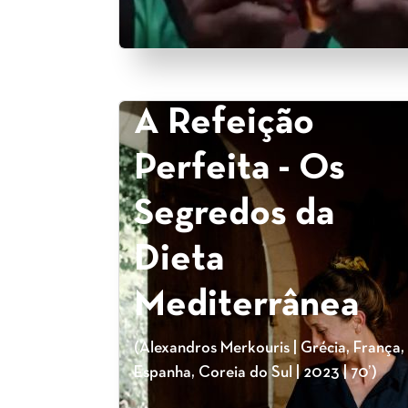
A Refeição
Perfeita - Os
Segredos da
Dieta
Mediterrânea
(Alexandros Merkouris | Grécia, França,
Espanha, Coreia do Sul | 2023 | 70’)