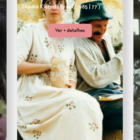
(André Klotzel | Brasil | 1985 | 77’)
Ver + detalhes