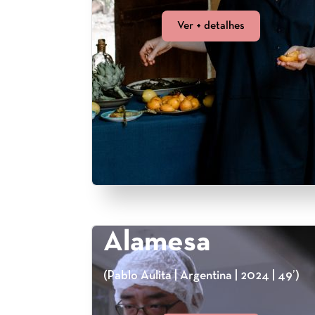
Ver + detalhes
Alamesa
(Pablo Aulita | Argentina | 2024 | 49’)