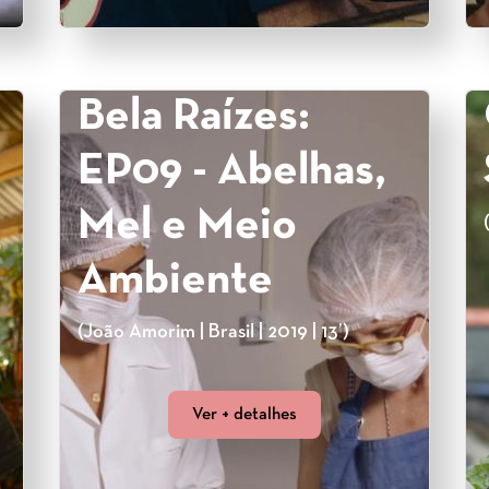
Bela Raízes:
EP09 - Abelhas,
Mel e Meio
Ambiente
(João Amorim | Brasil | 2019 | 13’)
Ver + detalhes