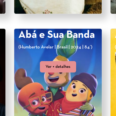
Abá e Sua Banda
(Humberto Avelar | Brasil | 2024 | 84’)
Ver + detalhes