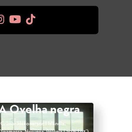
A Ovelha negra
(Grímur Hákonarson | Islândia,
Dinamarca, Noruega, Polônia | 2015 | 93’)