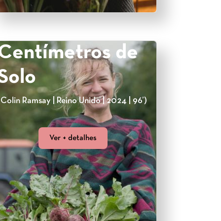
Centímetros de
Solo
(Colin Ramsay | Reino Unido | 2024 | 96’)
Ver + detalhes