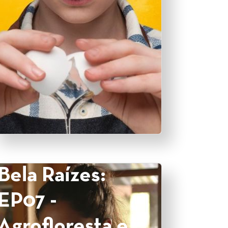
Bela Raízes:
EP07 -
Agrofloresta e