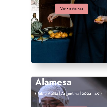
Ver + detalhes
Alamesa
(Pablo Aulita | Argentina | 2024 | 49’)