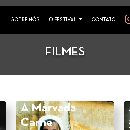
L
SOBRE NÓS
O FESTIVAL
CONTATO
FILMES
A Marvada
Carne