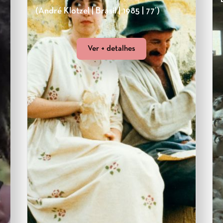
(André Klotzel | Brasil | 1985 | 77’)
Ver + detalhes