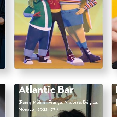
Atlantic Bar
(Fanny Molins | França, Andorra, Bélgica,
Mônaco | 2022 | 77’)