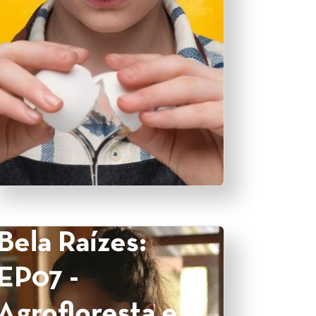
Bela Raízes:
EP07 -
Agrofloresta e