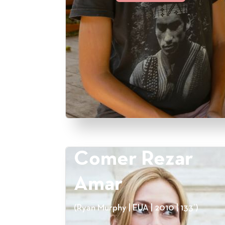
Comer Rezar
Amar
(Ryan Murphy | EUA | 2010 | 133’)