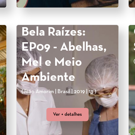
Bela Raízes:
EP09 - Abelhas,
Mel e Meio
Ambiente
(João Amorim | Brasil | 2019 | 13’)
Ver + detalhes