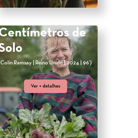
Centímetros de
Solo
(Colin Ramsay | Reino Unido | 2024 | 96’)
Ver + detalhes