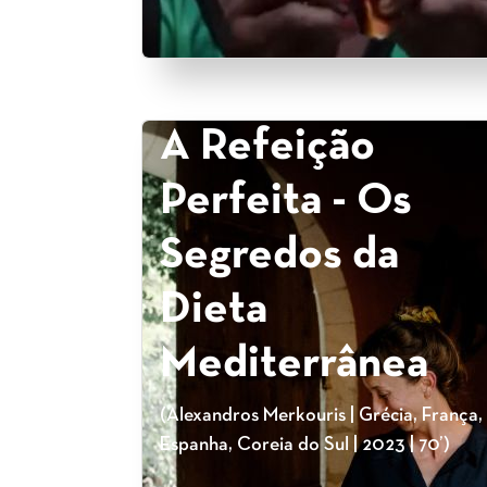
A Refeição
Perfeita - Os
Segredos da
Dieta
Mediterrânea
(Alexandros Merkouris | Grécia, França,
Espanha, Coreia do Sul | 2023 | 70’)