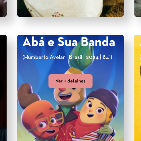
Abá e Sua Banda
(Humberto Avelar | Brasil | 2024 | 84’)
Ver + detalhes