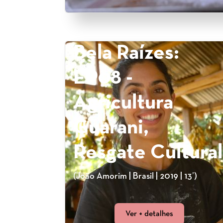
Bela Raízes:
EP08 -
Agricultura
Guarani,
Resgate Cultural
(João Amorim | Brasil | 2019 | 13’)
Ver + detalhes