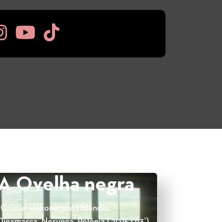
A Ovelha negra
(Grímur Hákonarson | Islândia,
Dinamarca, Noruega, Polônia | 2015 | 93’)