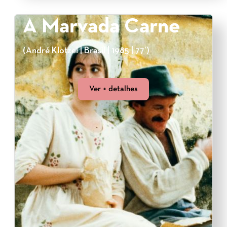
A Marvada Carne
(André Klotzel | Brasil | 1985 | 77’)
Ver + detalhes