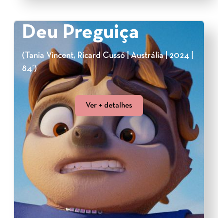
Deu Preguiça
(Tania Vincent, Ricard Cussó | Austrália | 2024 |
84’)
Ver + detalhes