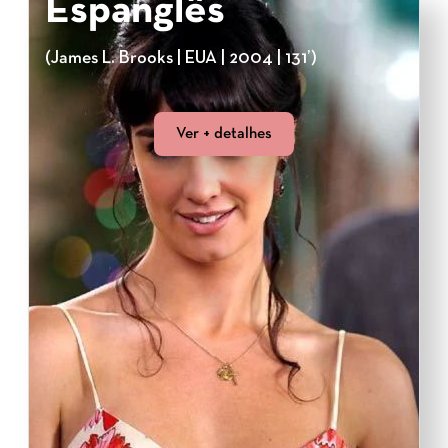
Espanglês
(James L. Brooks | EUA | 2004 | 131’)
Ver + detalhes