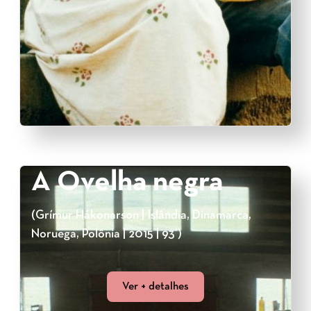
A Ovelha negra
(Grímur Hákonarson | Islândia, Dinamarca,
Noruega, Polônia | 2015 | 93’)
Ver + detalhes