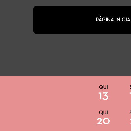
PÁGINA INICIA
QUI
13
QUI
20