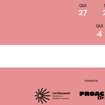
QUI
27
QUI
4