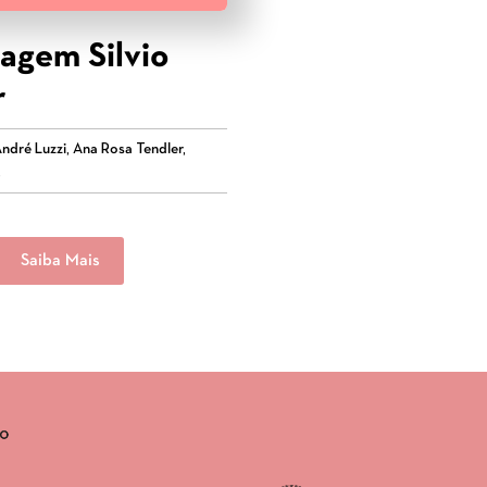
gem Silvio
r
ndré Luzzi, Ana Rosa Tendler,
,
Saiba Mais