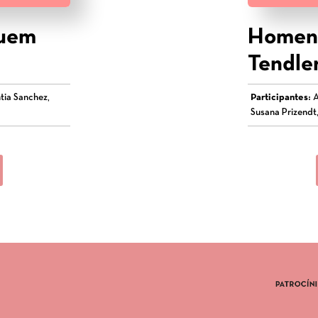
quem
Homena
Tendle
tia Sanchez,
Participantes:
A
Susana Prizendt