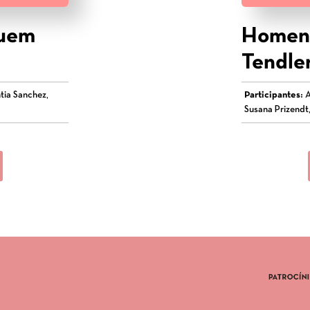
quem
Homena
Tendle
tia Sanchez,
Participantes:
A
Susana Prizendt