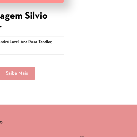
gem Silvio
r
ndré Luzzi, Ana Rosa Tendler,
,
Saiba Mais